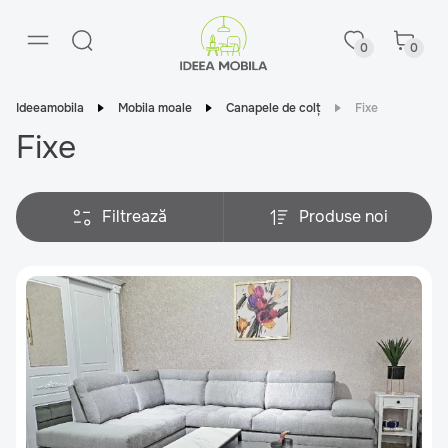
0
0
Ideeamobila
Mobila moale
Canapele de colț
Fixe
Fixe
Filtrează
Produse noi