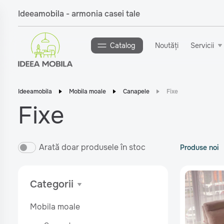
Ideeamobila - armonia casei tale
Catalog
Noutăți
Servicii
Ideeamobila
Mobila moale
Canapele
Fixe
Fixe
Arată doar produsele în stoc
Produse noi
Categorii
Mobila moale