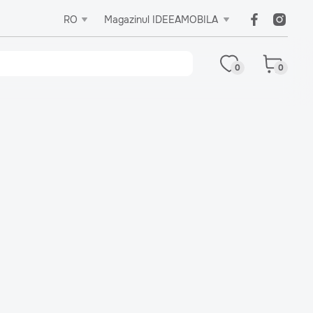
RO
Magazinul IDEEAMOBILA
0
0