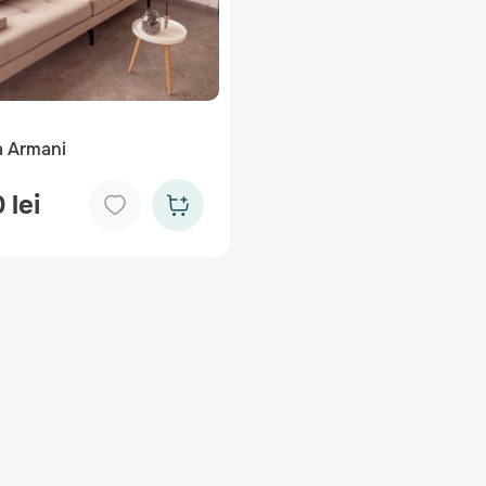
 Armani
 lei