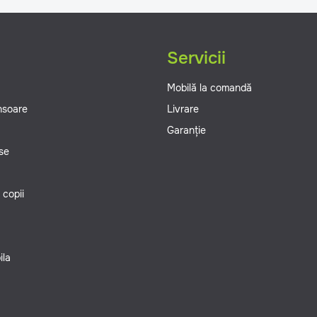
g
Servicii
Mobilă la comandă
ansoare
Livrare
Garanție
se
 copii
ila