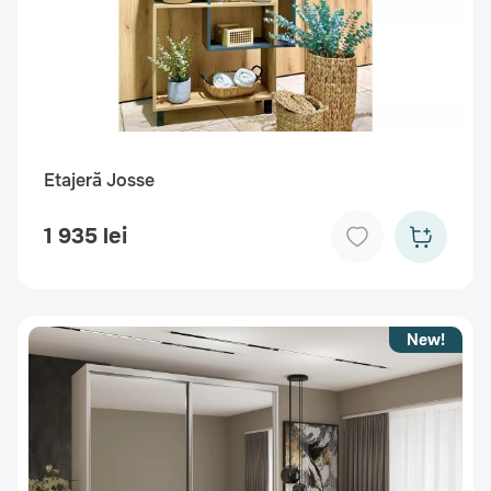
Etajeră Josse
1 935 lei
New!