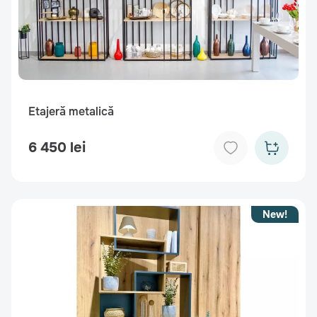
Etajeră metalică
6 450 lei
New!