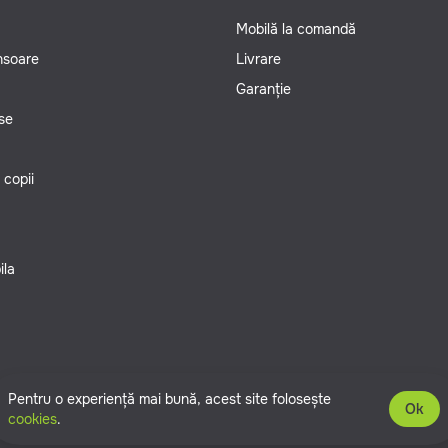
Mobilă la comandă
ansoare
Livrare
Garanție
se
 copii
ila
Pentru o experiență mai bună, acest site folosește
Ok
cookies
.
zervate.