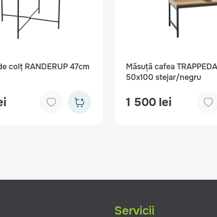
de colț RANDERUP 47cm
Măsuță cafea TRAPPED
50x100 stejar/negru
ei
1 500 lei
g
Servicii