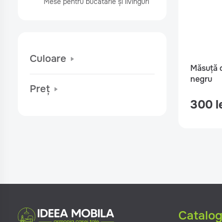
Mese pentru bucătărie și livinguri
Culoare
Măsuță 
negru
Preț
300 l
Catalo