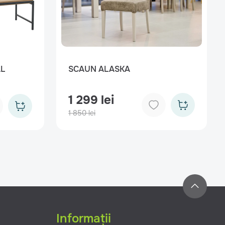
AL
SCAUN ALASKA
1 299 lei
1 850 lei
Informații