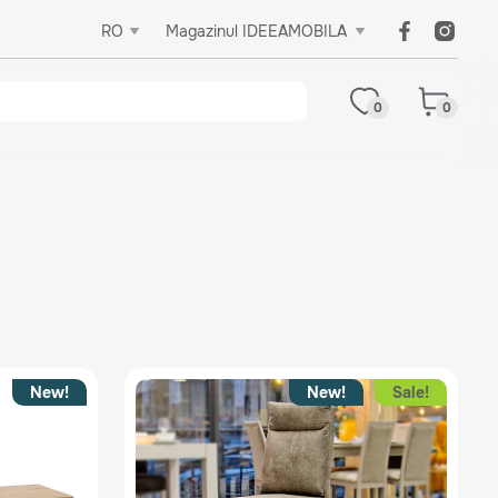
RO
Magazinul IDEEAMOBILA
0
0
New!
New!
Sale!