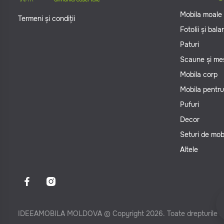
Mobila moale
Termeni și condiții
Fotolii și bal
Paturi
Scaune și me
Mobila corp
Mobila pentru
Pufuri
Decor
Seturi de mob
Altele
IDEEAMOBILA MOLDOVA © Copyright 2026. Toate drepturile re