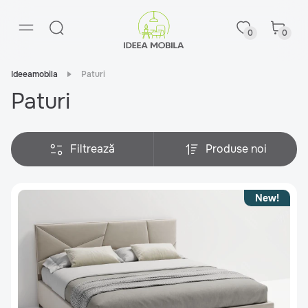
0
0
Ideeamobila
Paturi
Paturi
Filtrează
Produse noi
New!