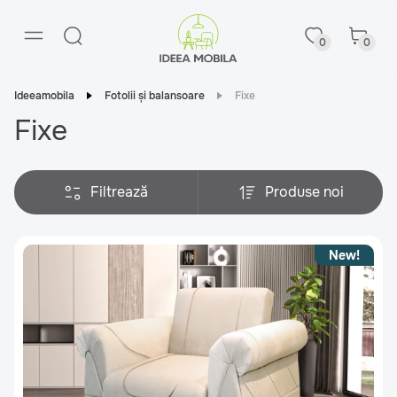
0
0
Ideeamobila
Fotolii și balansoare
Fixe
Fixe
Filtrează
Produse noi
New!