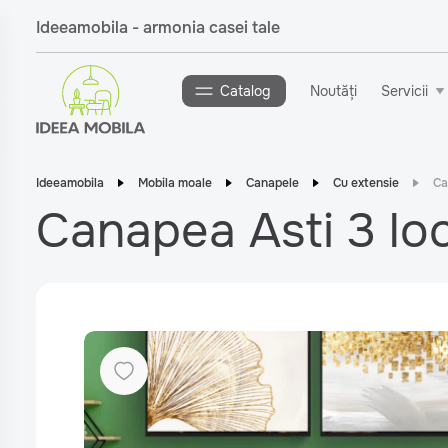
Ideeamobila - armonia casei tale
Catalog
Noutăți
Servicii
Ideeamobila
Mobila moale
Canapele
Cu extensie
Ca
Canapea Asti 3 loc