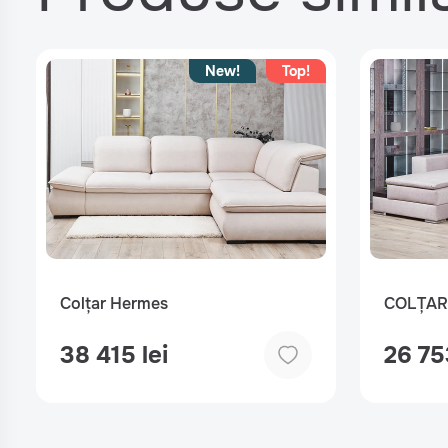
New!
Top!
Colțar Hermes
COLȚAR
38 415 lei
26 75