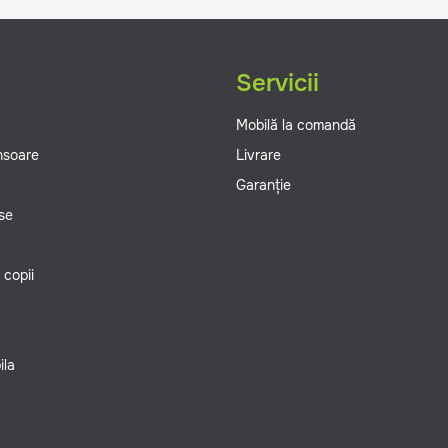
g
Servicii
Mobilă la comandă
ansoare
Livrare
Garanție
se
 copii
ila