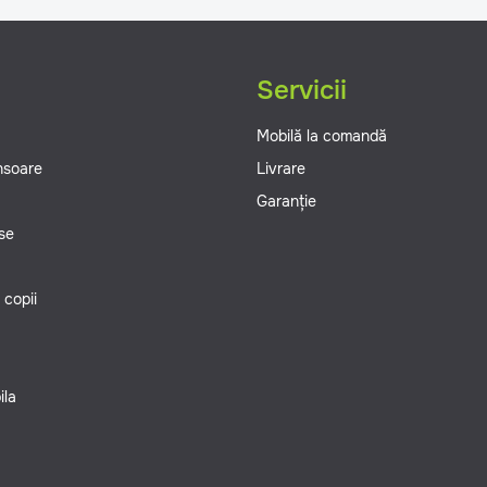
g
Servicii
Mobilă la comandă
ansoare
Livrare
Garanție
se
 copii
ila