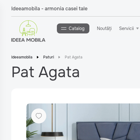
Ideeamobila - armonia casei tale
Catalog
Noutăți
Servicii
Ideeamobila
Paturi
Pat Agata
Pat Agata