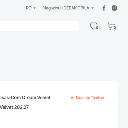
RO
Magazinul IDEEAMOBILA
0
0
asas-Com Dream Velvet
Nu este în stoc
Velvet 202.27