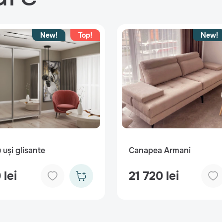
New!
Top!
New!
 uși glisante
Canapea Armani
 lei
21 720 lei