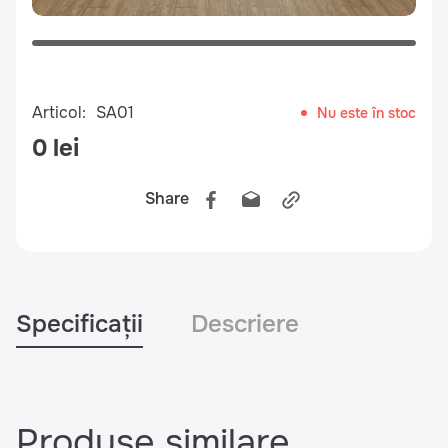
Articol:
SA01
Nu este în stoc
0 lei
Share
Specificații
Descriere
Produse similare