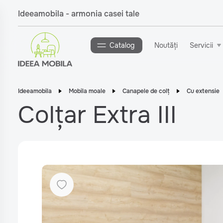
Ideeamobila - armonia casei tale
Catalog
Noutăți
Servicii
Ideeamobila
Mobila moale
Canapele de colț
Cu extensie
Colțar Extra III