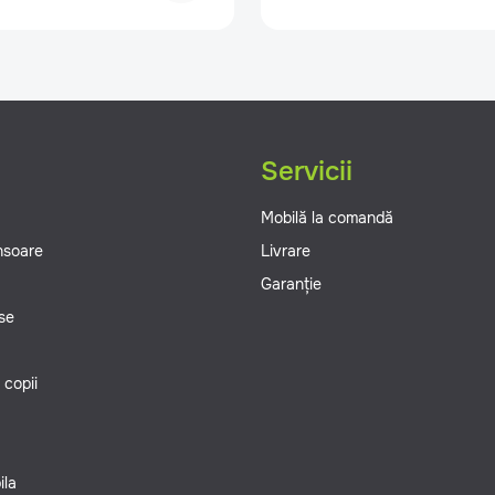
g
Servicii
Mobilă la comandă
ansoare
Livrare
Garanție
se
 copii
ila