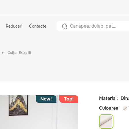
Reduceri
Contacte
Colțar Extra III
Material:
Din
New!
Top!
Culoarea: