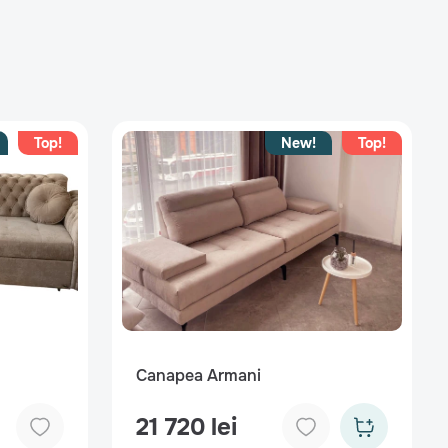
Top!
New!
Top!
Canapea Armani
21 720 lei