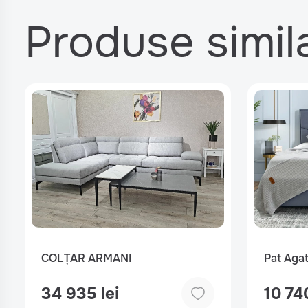
Produse simil
COLȚAR ARMANI
Pat Aga
34 935 lei
10 740