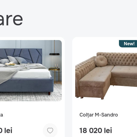
are
New!
ta
Colțar M-Sandro
 lei
18 020 lei