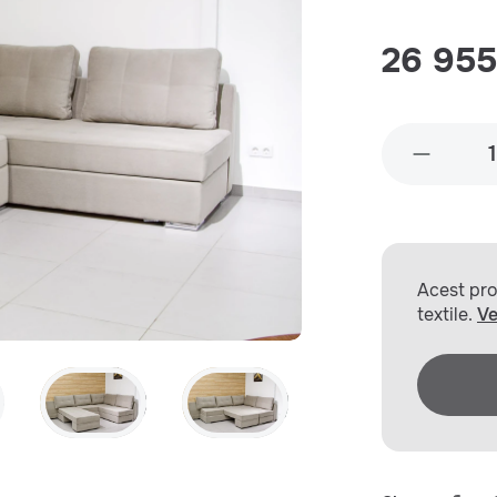
26 955 
Acest prod
textile.
Ve