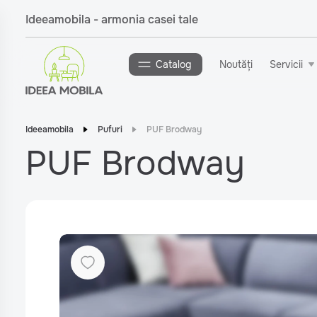
Ideeamobila - armonia casei tale
Catalog
Noutăți
Servicii
Ideeamobila
Pufuri
PUF Brodway
PUF Brodway