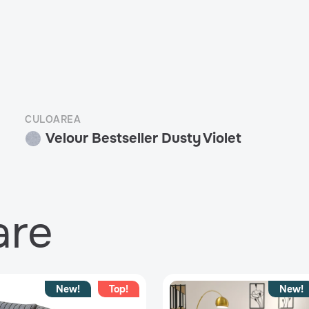
CULOAREA
Velour Bestseller Dusty Violet
are
New!
Top!
New!