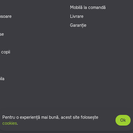
Mobilă la comandă
ansoare
Livrare
Garanție
se
 copii
ila
Pentru o experiență mai bună, acest site folosește
Ok
cookies
.
zervate.