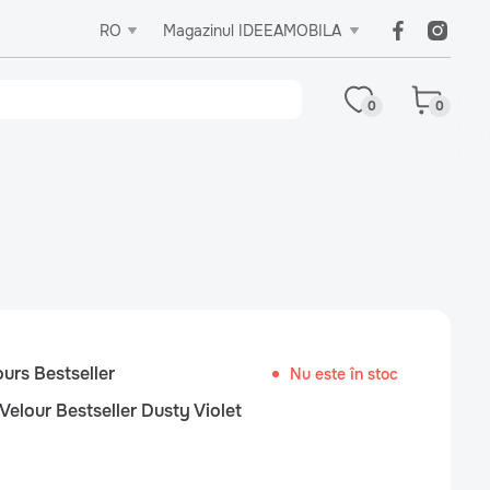
RO
Magazinul IDEEAMOBILA
0
0
ours Bestseller
Nu este în stoc
Velour Bestseller Dusty Violet